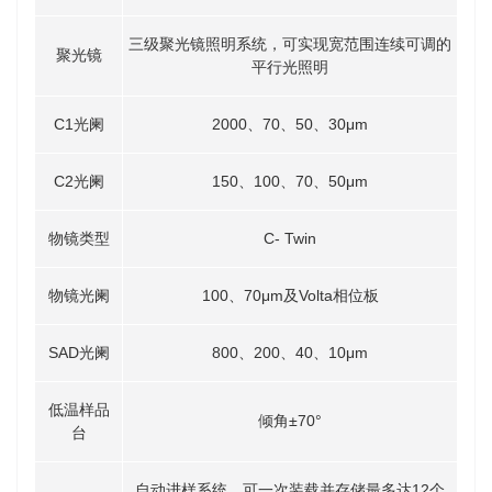
三级聚光镜照明系统，可实现宽范围连续可调的
聚光镜
平行光照明
C1光阑
2000、70、50、30μm
C2光阑
150、100、70、50μm
物镜类型
C- Twin
物镜光阑
100、70μm及Volta相位板
SAD光阑
800、200、40、10μm
低温样品
倾角±70°
台
自动进样系统，可一次装载并存储最多达12个